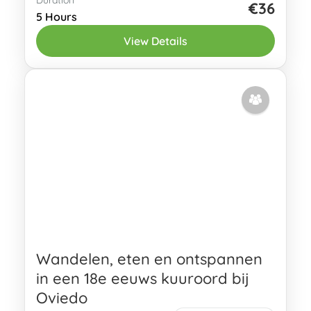
Heb je gehoord over de Camino de
€36
5 Hours
Santiago en heb je zelfs overwogen om
View Details
een van de routes te lopen (ja, er zijn
meerdere routes!)?...
Oviedo
2 People
Wandelen, eten en ontspannen
in een 18e eeuws kuuroord bij
Oviedo