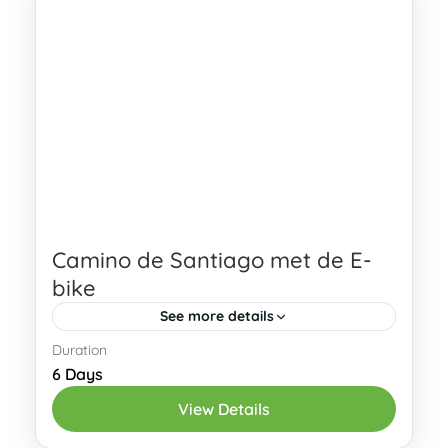
Oviedo
2 People
Camino de Santiago met de E-
bike
See more details
Duration
Geïnteresseerd? Stuur een aanvraag!
6 Days
Ben je bekend met de Camino de
View Details
Santiago, maar fiets je liever dan dat je