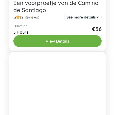
Een voorproefje van de Camino
de Santiago
5
(2 Reviews)
See more details
Duration
Heb je gehoord over de Camino de
€36
5 Hours
Santiago en heb je zelfs overwogen om
View Details
een van de routes te lopen (ja, er zijn
meerdere routes!)?...
Oviedo
2 People