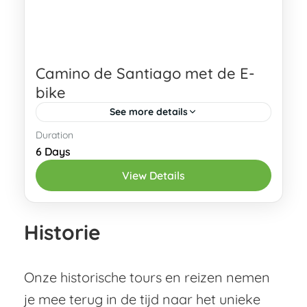
Camino de Santiago met de E-
bike
See more details
Duration
Geïnteresseerd? Stuur een aanvraag!
6 Days
Ben je bekend met de Camino de
View Details
Santiago, maar fiets je liever dan dat je
wandelt? Deze e-bike reis biedt je...
Narcea
,
Oviedo
Historie
Onze historische tours en reizen
nemen
je mee terug in de tijd naar het unieke