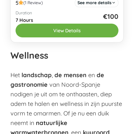
5
(1 Review)
See more details
Duration
Als je op zoek bent naar een trip met
€100
7 Hours
iets actiefs, iets ontspannends en een
View Details
welverdiend 'iets lekkers', dan zit je hier
goed! Oviedo is...
Oviedo
Wellness
2 People
Het
landschap
,
de mensen
en
de
gastronomie
van Noord-Spanje
nodigen je uit om te onthaasten, diep
adem te halen en wellness in zijn puurste
vorm te omarmen. Of je nu een duik
neemt in
natuurlijke
warmwaterbronnen
, een
kuuroord