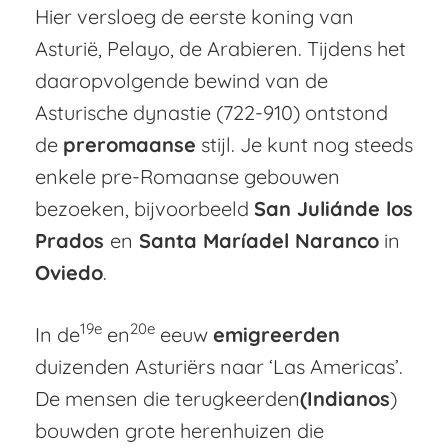
Hier versloeg de eerste koning van
Asturië, Pelayo, de Arabieren. Tijdens het
daaropvolgende bewind van de
Asturische dynastie (722-910) ontstond
de
preromaanse
stijl. Je kunt nog steeds
enkele pre-Romaanse gebouwen
bezoeken, bijvoorbeeld
San Julián
de los
Prados
en
Santa María
del Naranco
in
Oviedo
.
19e
20e
In de
en
eeuw
emigreerden
duizenden Asturiërs naar ‘Las Americas’.
De mensen die terugkeerden
(Indianos
)
bouwden grote herenhuizen die