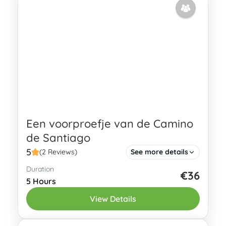
Een voorproefje van de Camino
de Santiago
5
(2 Reviews)
See more details
Duration
Heb je gehoord over de Camino de
€36
5 Hours
Santiago en heb je zelfs overwogen om
View Details
een van de routes te lopen (ja, er zijn
meerdere routes!)?...