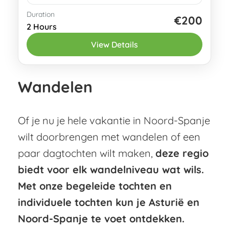
Duration
Deze begeleide wandeltour toont je de
€200
2 Hours
hoogtepunten van Oviedo, de
View Details
hoofdstad van Asturië. Samen met een
lokale, Nederlandstalige privégids
Oviedo
verken je de oude binnenstad, de...
Wandelen
1-10 People
Of je nu je hele vakantie in Noord-Spanje
wilt doorbrengen met wandelen of een
paar dagtochten wilt maken,
deze regio
biedt voor elk wandelniveau wat wils.
Met onze begeleide tochten en
individuele tochten kun je Asturië en
Noord-Spanje te voet ontdekken.