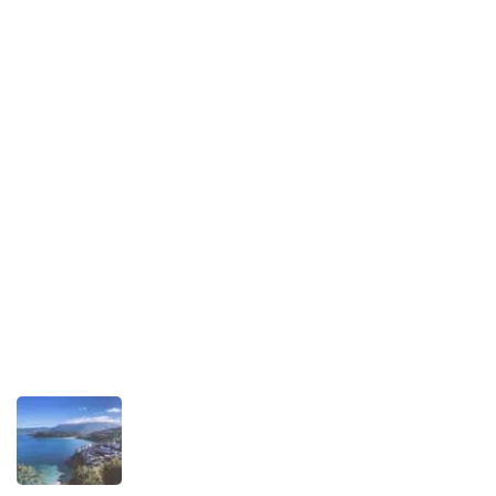
Over intoAsturias
Onze inzet voor duurzaam reizen
Wettelijke kennisgeving
Recente berichten
REISVERHALEN
Wanneer is de beste tijd om Asturië te
bezoeken?
AUGUSTUS 1, 2025