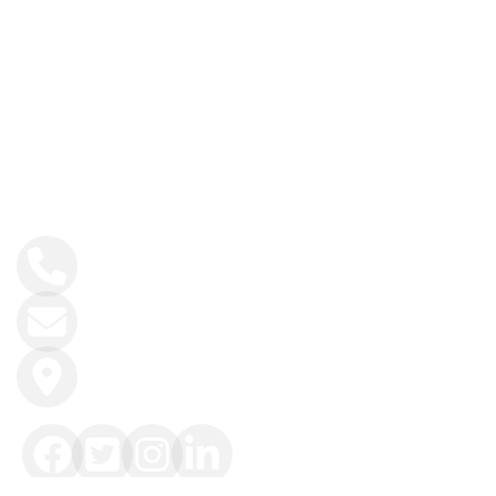
Wandelen
Wellness
Contactgegevens
+34 984 858 493
info@intoasturias.com
Soto de Llanera