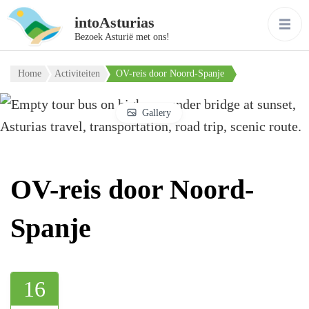
intoAsturias
Bezoek Asturië met ons!
Home
Activiteiten
OV-reis door Noord-Spanje
Gallery
OV-reis door Noord-
Spanje
16