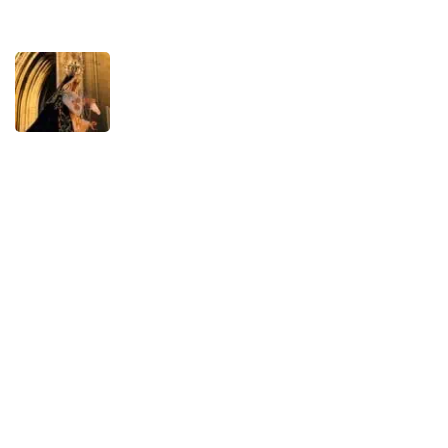
REISVERHALEN
Paasweek in Asturië
APRIL 8, 2025
Ervaringen
Camino de Santiago
Fietsen
Historie
Vogels Observeren