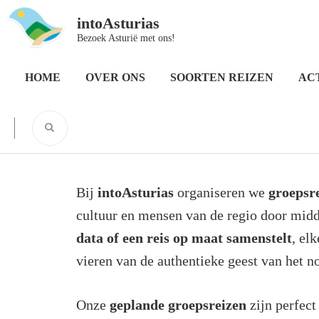
intoAsturias
Bezoek Asturië met ons!
Home
Soorten reizen
Groepsreizen
HOME
OVER ONS
SOORTEN REIZEN
AC
Groepsreizen
Bij
intoAsturias
organiseren we
groepsr
cultuur en mensen van de regio door mid
data of een reis op maat samenstelt
, el
vieren van de authentieke geest van het n
Onze
geplande groepsreizen
zijn perfect