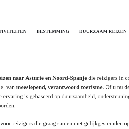
TIVITEITEN
BESTEMMING
DUURZAAM REIZEN
eizen naar Asturië en Noord-Spanje
die reizigers in 
del van
meeslepend, verantwoord toerisme
. Of u nu 
ke ervaring is gebaseerd op duurzaamheid, ondersteuni
oorden.
 voor reizigers die graag samen met gelijkgestemden o