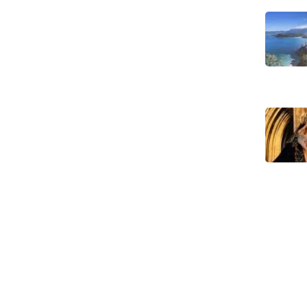
Onze inzet voor duurzaam reizen
Wettelijke kennisgeving