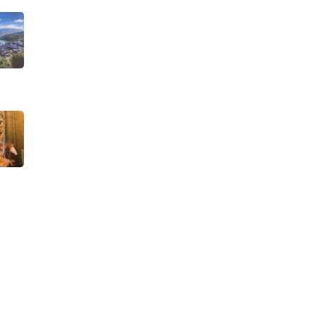
REISVERHALEN
Camino de Santiago
Wanneer is de beste
tijd om Asturië te
bezoeken?
Fietsen
AUGUSTUS 1, 2025
Historie
REISVERHALEN
Paasweek in
Asturië
Vogels Observeren
APRIL 8, 2025
Wandelen
Wellness