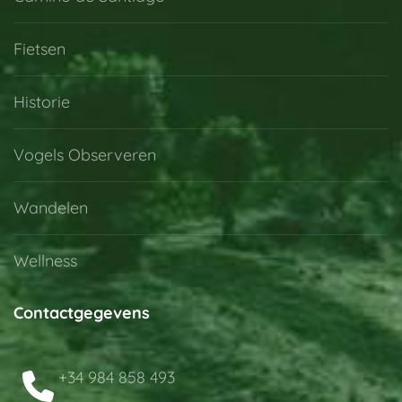
Fietsen
Historie
Vogels Observeren
Wandelen
Wellness
Contactgegevens
+34 984 858 493