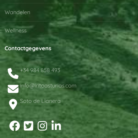
Wandelen
Wellness
Contactgegevens
+34 984 858 493
info@intoasturias.com
Soto de Llanera